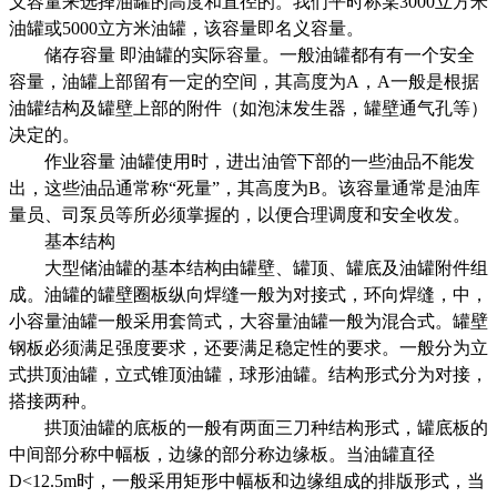
义容量来选择油罐的高度和直径的。我们平时称某3000立方米
油罐或5000立方米油罐，该容量即名义容量。
储存容量 即油罐的实际容量。一般油罐都有有一个安全
容量，油罐上部留有一定的空间，其高度为A，A一般是根据
油罐结构及罐壁上部的附件（如泡沫发生器，罐壁通气孔等）
决定的。
作业容量 油罐使用时，进出油管下部的一些油品不能发
出，这些油品通常称“死量”，其高度为B。该容量通常是油库
量员、司泵员等所必须掌握的，以便合理调度和安全收发。
基本结构
大型储油罐的基本结构由罐壁、罐顶、罐底及油罐附件组
成。油罐的罐壁圈板纵向焊缝一般为对接式，环向焊缝，中，
小容量油罐一般采用套筒式，大容量油罐一般为混合式。罐壁
钢板必须满足强度要求，还要满足稳定性的要求。一般分为立
式拱顶油罐，立式锥顶油罐，球形油罐。结构形式分为对接，
搭接两种。
拱顶油罐的底板的一般有两面三刀种结构形式，罐底板的
中间部分称中幅板，边缘的部分称边缘板。当油罐直径
D<12.5m时，一般采用矩形中幅板和边缘组成的排版形式，当