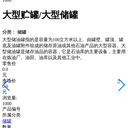
1000
大型贮罐/大型储罐
分类： 储罐
大型储油罐指的是容量为100立方米以上、由罐壁、罐顶、罐
底及油罐附件组成的储存原油或其他石油产品的大型容器。大
型储油罐是储存油品的容器，它是石油库的主要设备，主要用
在炼油厂、油田、油库以及其他工业中。
零售价
0.0
元
市场价


0.0
元
浏览量:
1000
产品编号
所属分类
储罐
数量