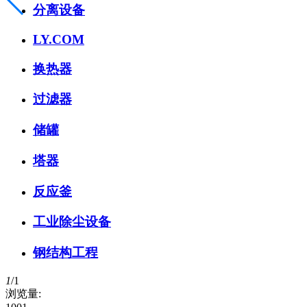
分离设备
LY.COM
换热器
过滤器
储罐
塔器
反应釜
工业除尘设备
钢结构工程
1
/
1
浏览量: