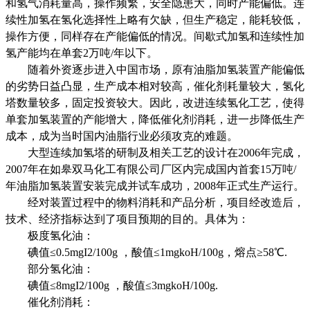
和氢气消耗量高，操作频繁，安全隐患大，同时产能偏低。连
续性加氢在氢化选择性上略有欠缺，但生产稳定，能耗较低，
操作方便，同样存在产能偏低的情况。间歇式加氢和连续性加
氢产能均在单套2万吨/年以下。
随着外资逐步进入中国市场，原有油脂加氢装置产能偏低
的劣势日益凸显，生产成本相对较高，催化剂耗量较大，氢化
塔数量较多，固定投资较大。因此，改进连续氢化工艺，使得
单套加氢装置的产能增大，降低催化剂消耗，进一步降低生产
成本，成为当时国内油脂行业必须攻克的难题。
大型连续加氢塔的研制及相关工艺的设计在2006年完成，
2007年在如皋双马化工有限公司厂区内完成国内首套15万吨/
年油脂加氢装置安装完成并试车成功，2008年正式生产运行。
经对装置过程中的物料消耗和产品分析，项目经改造后，
技术、经济指标达到了项目预期的目的。具体为：
极度氢化油：
碘值≤0.5mgI2/100g ，酸值≤1mgkoH/100g，熔点≥58℃.
部分氢化油：
碘值≤8mgI2/100g ，酸值≤3mgkoH/100g.
催化剂消耗：