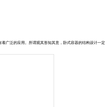
‌​​‌‌‌​​在工业领域相信很多朋友并不陌生什么是卧式容器，其作为一种常用的储存与运输设备，它在石油、化工、制药等多个行业都有着广泛的应用。所谓观其形知其意，卧式容器的结构设计一定