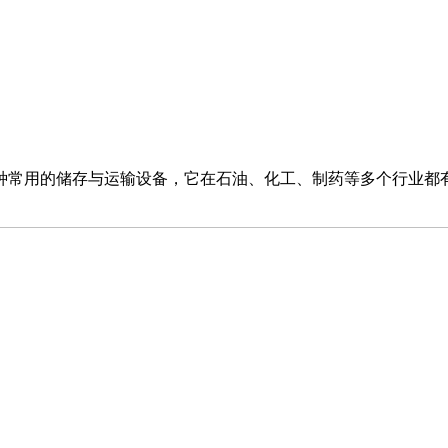
‍‌​‌‌​‌‌​‍‌​​‌‌​‌​‍‌​​‌​​​‌‍‌​​​​‌‌‌‍‌‌​​‌​‌​‍‌​​​‌​‌​‍‌​​​‌​‌​‍‌​​​‌‌​​‍‌​​​‌​‌‌‍‌​​‌​​​‌‍