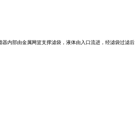
滤器内部由金属网篮支撑滤袋，液体由入口流进，经滤袋过滤后