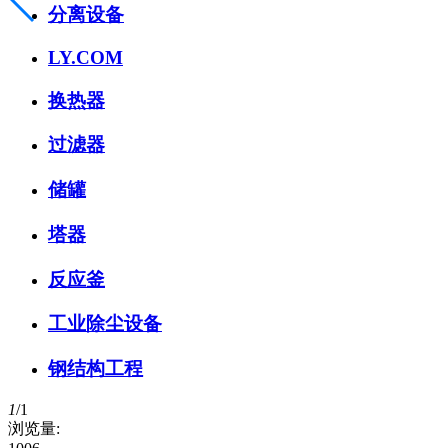
分离设备
LY.COM
换热器
过滤器
储罐
塔器
反应釜
工业除尘设备
钢结构工程
1
/
1
浏览量: