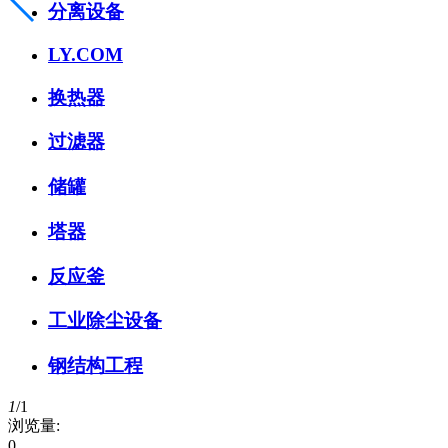
分离设备
LY.COM
换热器
过滤器
储罐
塔器
反应釜
工业除尘设备
钢结构工程
1
/
1
浏览量:
0