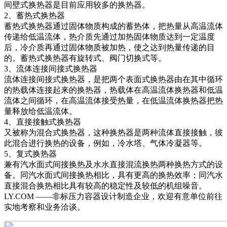
间壁式换热器是目前应用较多的换热器。
2、蓄热式换热器
蓄热式换热器通过固体物质构成的蓄热体，把热量从高温流体
传递给低温流体，热介质先通过加热固体物质达到一定温度
后，冷介质再通过固体物质被加热，使之达到热量传递的目
的。蓄热式换热器有旋转式、阀门切换式等。
3、流体连接间接式换热器
流体连接间接式换热器，是把两个表面式换热器由在其中循环
的热载体连接起来的换热器，热载体在高温流体换热器和低温
流体之间循环，在高温流体接受热量，在低温流体换热器把热
量释放给低温流体。
4、直接接触式换热器
又被称为混合式换热器，这种换热器是两种流体直接接触，彼
此混合进行换热的设备，例如，冷水塔、气体冷凝器等。
5、复式换热器
兼有汽水面式间接换热及水水直接混流换热两种换热方式的设
备。同汽水面式间接换热相比，具有更高的换热效率；同汽水
直接混合换热相比具有较高的稳定性及较低的机组噪音。
LY.COM ——非标压力容器设计制造企业，欢迎有意单位前往
实地考察和业务洽谈。