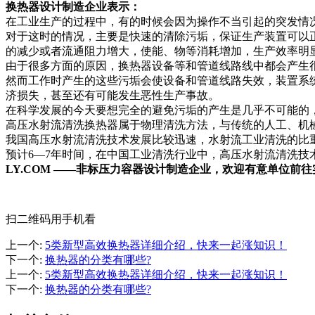
换热器设计制造企业表示：
在工业生产的过程中，有的时候会因为操作不当引起的突发情
对于这时的情况，主要是快速的清除污垢，保证生产装置可以
的减少或者流通阻力增大，使能、物等消耗增加，生产效率明
由于很多方面的原因，换热器设备等和管道线路线中都会产生
然而工作时产生的这些污垢会使设备和管道线路失效，装置系
济损失，甚至还有可能发生恶性生产事故。
在科学发展的今天要想完全的避免污垢的产生是几乎不可能的，
高压水射流清洗换热器属于物理清洗方法，与传统的人工、机
我国高压水射流清洗技术发展比较迅速，水射流工业清洗的比重
预计6—7年时间，在中国工业清洗行业中，高压水射流清洗技
LY.COM ——非标压力容器设计制造企业，欢迎有意单位前
扫二维码用手机看
上一个
:
5类新型高效换热器详细介绍，快来一起涨知识！
下一个
:
换热器的分类有哪些?
上一个
:
5类新型高效换热器详细介绍，快来一起涨知识！
下一个
:
换热器的分类有哪些?