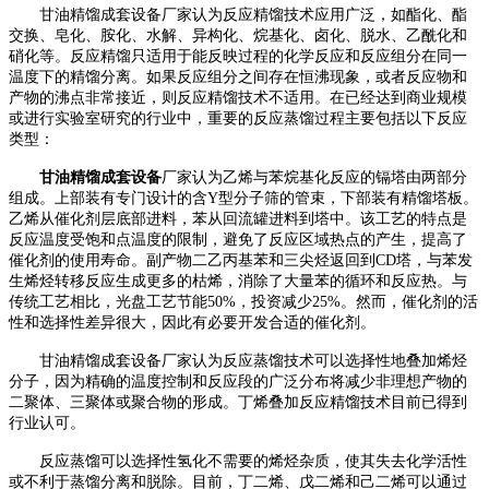
甘油精馏成套设备
厂家认为
反应精馏技术应用广泛，如酯化、酯
交换、皂化、胺化、水解、异构化、烷基化、卤化、脱水、乙酰化和
硝化等。反应精馏只适用于能反映过程的化学反应和反应组分在同一
温度下的精馏分离。如果反应组分之间存在恒沸现象，或者反应物和
产物的沸点非常接近，则反应精馏技术不适用。在已经达到商业规模
或进行实验室研究的行业中，重要的反应蒸馏过程主要包括以下反应
类型：
甘油精馏成套设备
厂家认为
乙烯与苯烷基化反应的镉塔由两部分
组成。上部装有专门设计的含
Y型分子筛的管束，下部装有精馏塔板。
乙烯从催化剂层底部进料，苯从回流罐进料到塔中。该工艺的特点是
反应温度受饱和点温度的限制，避免了反应区域热点的产生，提高了
催化剂的使用寿命。副产物二乙丙基苯和三尖烃返回到CD塔，与苯发
生烯烃转移反应生成更多的枯烯，消除了大量苯的循环和反应热。与
传统工艺相比，光盘工艺节能50%，投资减少25%。然而，催化剂的活
性和选择性差异很大，因此有必要开发合适的催化剂。
甘油精馏成套设备
厂家认为
反应蒸馏技术可以选择性地叠加烯烃
分子，因为精确的温度控制和反应段的广泛分布将减少非理想产物的
二聚体、三聚体或聚合物的形成。丁烯叠加反应精馏技术目前已得到
行业认可。
反应蒸馏可以选择性氢化不需要的烯烃杂质，使其失去化学活性
或不利于蒸馏分离和脱除。目前，丁二烯、戊二烯和己二烯可以通过