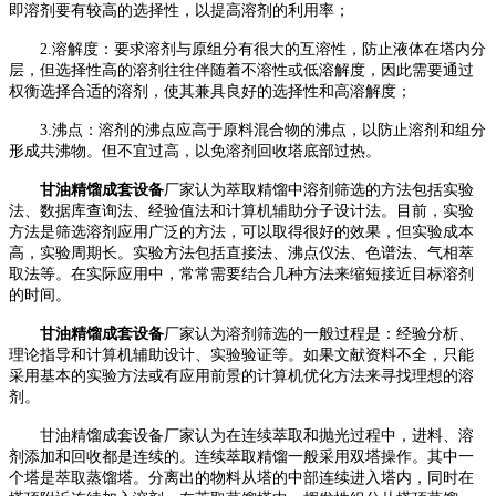
即溶剂要有较高的选择性，以提高溶剂的利用率；
2.溶解度：要求溶剂与原组分有很大的互溶性，防止液体在塔内分
层，但选择性高的溶剂往往伴随着不溶性或低溶解度，因此需要通过
权衡选择合适的溶剂，使其兼具良好的选择性和高溶解度；
3.沸点：溶剂的沸点应高于原料混合物的沸点，以防止溶剂和组分
形成共沸物。但不宜过高，以免溶剂回收塔底部过热。
甘油精馏成套设备
厂家认为
萃取精馏中溶剂筛选的方法包括实验
法、数据库查询法、经验值法和计算机辅助分子设计法。目前，实验
方法是筛选溶剂应用广泛的方法，可以取得很好的效果，但实验成本
高，实验周期长。实验方法包括直接法、沸点仪法、色谱法、气相萃
取法等。在实际应用中，常常需要结合几种方法来缩短接近目标溶剂
的时间。
甘油精馏成套设备
厂家认为
溶剂筛选的一般过程是：经验分析、
理论指导和计算机辅助设计、实验验证等。如果文献资料不全，只能
采用基本的实验方法或有应用前景的计算机优化方法来寻找理想的溶
剂。
甘油精馏成套设备
厂家认为
在连续萃取和抛光过程中，进料、溶
剂添加和回收都是连续的。连续萃取精馏一般采用双塔操作。其中一
个塔是萃取蒸馏塔。分离出的物料从塔的中部连续进入塔内，同时在