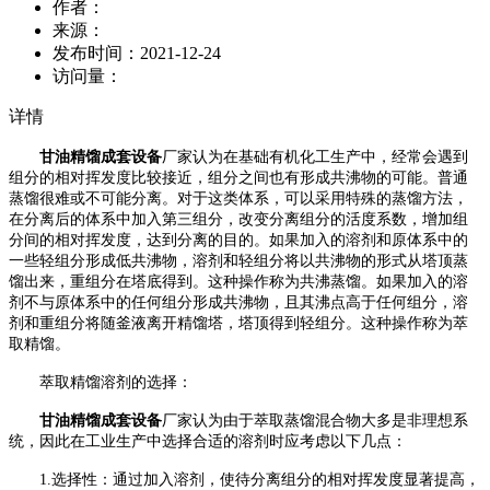
作者：
来源：
发布时间：
2021-12-24
访问量：
详情
甘油精馏成套设备
厂家认为
在基础有机化工生产中，经常会遇到
组分的相对挥发度比较接近，组分之间也有形成共沸物的可能。普通
蒸馏很难或不可能分离。对于这类体系，可以采用特殊的蒸馏方法，
在分离后的体系中加入第三组分，改变分离组分的活度系数，增加组
分间的相对挥发度，达到分离的目的。如果加入的溶剂和原体系中的
一些轻组分形成低共沸物，溶剂和轻组分将以共沸物的形式从塔顶蒸
馏出来，重组分在塔底得到。这种操作称为共沸蒸馏。如果加入的溶
剂不与原体系中的任何组分形成共沸物，且其沸点高于任何组分，溶
剂和重组分将随釜液离开精馏塔，塔顶得到轻组分。这种操作称为萃
取精馏。
萃取精馏溶剂的选择
：
甘油精馏成套设备
厂家认为
由于萃取蒸馏混合物大多是非理想系
统，因此在工业生产中选择合适的溶剂时应考虑以下几点：
1.选择性：通过加入溶剂，使待分离组分的相对挥发度显著提高，