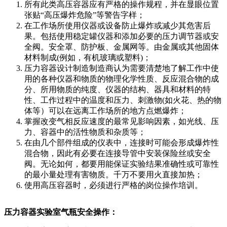
所有此类高压容器应有严格的操作规程，并在显眼位置
张贴“高压爆炸危险”等警告字样；
在工作场所使用仪器或设备防止爆炸或减少其危害后
果。包括使用稳定罐仪器和添加必要的压力调节器或安
全阀。安全罩、防护板、金属网等。由金属或其他固体
材料制成(例如，有机玻璃或塑料)；
压力容器设计制造制造商认为需要清楚地了解工作中使
用的各种仪器和物质的物理化学性质、反应混合物的成
分、所用物质的纯度、仪器的结构、器具和材料的特
性、工作过程中的温度和压力、刺激物(如火花、热的物
体等）可以在远离工作场所的地方点燃爆炸；
掌握改变气相反应速度的最常见影响因素，如光线、压
力、容器中的活性物质和杂质等；
在由几个部件组成的仪表中，连接时可能会形成爆炸性
混合物，因此有必要在连接导管中安装保险丝或安全
阀。无论如何，都要用能保证实验结果准确性或可靠性
的最小量处理有害物质。千万不要用火直接加热；
使用高压容器时，必须进行严格的岗位操作培训。
压力容器实验室气瓶安全操作：