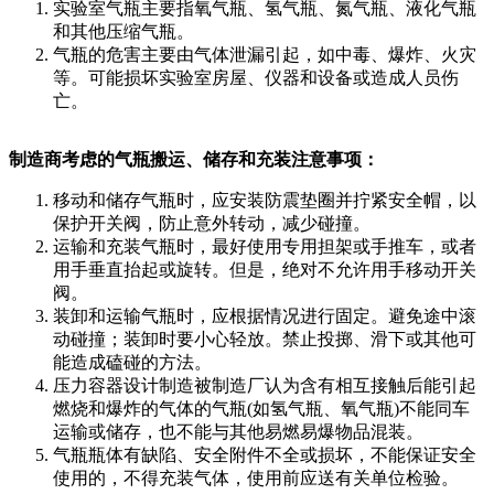
实验室气瓶主要指氧气瓶、氢气瓶、氮气瓶、液化气瓶
和其他压缩气瓶。
气瓶的危害主要由气体泄漏引起，如中毒、爆炸、火灾
等。可能损坏实验室房屋、仪器和设备或造成人员伤
亡。
制造商考虑的气瓶搬运、储存和充装注意事项：
移动和储存气瓶时，应安装防震垫圈并拧紧安全帽，以
保护开关阀，防止意外转动，减少碰撞。
运输和充装气瓶时，最好使用专用担架或手推车，或者
用手垂直抬起或旋转。但是，绝对不允许用手移动开关
阀。
装卸和运输气瓶时，应根据情况进行固定。避免途中滚
动碰撞；装卸时要小心轻放。禁止投掷、滑下或其他可
能造成磕碰的方法。
压力容器设计制造被制造厂认为含有相互接触后能引起
燃烧和爆炸的气体的气瓶(如氢气瓶、氧气瓶)不能同车
运输或储存，也不能与其他易燃易爆物品混装。
气瓶瓶体有缺陷、安全附件不全或损坏，不能保证安全
使用的，不得充装气体，使用前应送有关单位检验。