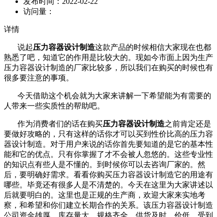
发布时间：
2022-02-22
访问量：
详情
说起
压力容器设计制造
这款产品的时候相信大家现在也都
熟悉了吧，知道它的作用是比较大的。现如今市面上因为生产
压力容器设计制造的厂家比较多，所以我们在购买的时候也有
很多要注意的事项。
今天借助这个机会就为大家来讲解一下希望能为有需要的
人带来一些实质性的帮助吧。
作为消费者们的话在购买
压力容器设计制造
之前肯定还是
要做好攻略的，只有这样的话你才可以买到性价比高的压力容
器设计制造。对于用户来说的话你首先要知道的是它的基本性
能和它的优点。只有你掌握了才不会被人忽悠的。这些专业性
的知识点有些人是不懂的。到时候你可以去咨询厂家的。然
后，要明确好需求。看看你购买压力容器设计制造它的用途有
哪些。毕竟还有很多人是不清楚的。今天在这里为大家讲述以
后就要明白的。这里也是正规的生产商，欢迎大家来实地考
察，和希望和你们建立长期合作的关系。该压力容器设计制造
公司资金雄厚，库存量大，规格齐全，供货及时，价低，受到