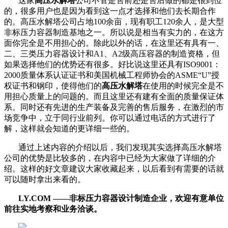
这家
高压水解塔
公司不管是售前还是售后做的都是很到位
的，很多用户也是因为看到这一点才选择和他们去长期合作
的。高压水解塔公司占地
100
余亩，现有职工
120
余人，是大型
非标压力容器制造基地之一。所以说是相当有实力的，在这方
面你完全是不用担心的。除此以外的话，在这里还有具有一、
二、三类压力容器设计和
A1
、
A2
级高压容器的制造资格，但
如果选择他们的优势还有很多。好比说这里还具有
ISO9001
：
2000
质量体系认证证书和美国机械工程师协会的
ASME
“
U
”授
权证书和钢印，使得他们的
高压水解塔
在使用的时候完全是不
用担心质量上的问题的。而且这里还有建有全面的质量保证体
系。同时还有先进的生产装备及完善的售后服务，在激烈的市
场竞争中，立于同行业前列。你可以通过电话的方式进行了
解，这样就会知道的更详细一些的。
通过上述内容的介绍以后，我们发现其实选择高压水解塔
公司的优势是比较多的，在内容中已经为大家做了详细的介
绍。这样的好文章建议大家收藏起来，以后看到有需要的话就
可以随时拿出来看的。
LY.COM ——非标压力容器设计制造企业，欢迎有意单位
前往实地考察和业务洽谈。