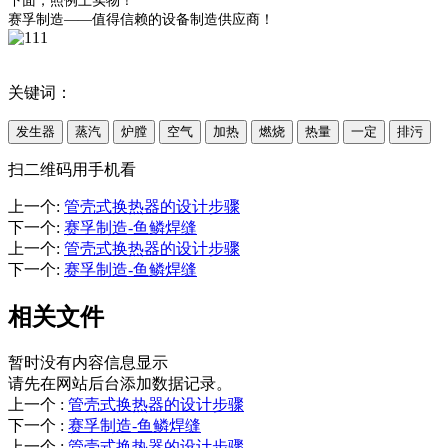
下面，照例上实物！
赛孚制造——值得信赖的设备制造供应商！
关键词：
发生器
蒸汽
炉膛
空气
加热
燃烧
热量
一定
排污
扫二维码用手机看
上一个
:
管壳式换热器的设计步骤
下一个
:
赛孚制造-鱼鳞焊缝
上一个
:
管壳式换热器的设计步骤
下一个
:
赛孚制造-鱼鳞焊缝
相关文件
暂时没有内容信息显示
请先在网站后台添加数据记录。
上一个
:
管壳式换热器的设计步骤
下一个
:
赛孚制造-鱼鳞焊缝
上一个
:
管壳式换热器的设计步骤