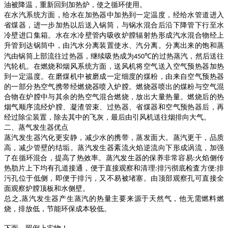
油被降温，重新回到加热炉，使之循环使用。
在水汽系统方面，给水在加热器中加热到一定温度，经给水管道进入
省煤器，进一步加热以后送入锅筒，与锅水混合后沿下降管下行至水
冷壁进口集箱。水在水冷壁管内吸收炉膛辐射热形成汽水混合物经上
升管到达锅筒中，由汽水分离装置使水、汽分离。分离出来的饱和蒸
汽由锅筒上部流往过热器，继续吸热成为
的过热蒸汽，然后送往
450℃
汽轮机。在燃烧和烟风系统方面，送风机将空气送入空气预热器加热
到一定温度。在磨煤机中被磨成一定细度的煤粉，由来自空气预热器
的一部分热空气携带经燃烧器喷入炉膛。燃烧器喷出的煤粉与空气混
合物在炉膛中与其余的热空气混合燃烧，放出大量热量。燃烧后的热
烟气顺序流经炉膛、凝渣管束、过热器、省煤器和空气预热器后，再
经过除尘装置，除去其中的飞灰，最后由引风机送往烟排向大气。
二、蒸气发生器优点
蒸汽发生器汽化更安静，减少水的携带，蒸发面大。蒸汽更干，品质
高，减少管壁的结垢。蒸汽发生器紊流火焰逆流向下形成涡流，加强
了在循环混合，提高了热效率。蒸汽发生器的保养非常容易
火焰侧传
:
热肋片上下均有孔道接通，便于直接观察和清理
排污彻底检査方便
排
:
:
污孔位于低侧，即便于排污，又不易被堵塞。由顶部观察孔可直接全
面观察炉膛顶板和水侧壁。
总之
蒸汽发生器产生蒸汽的热量主要来源于天然气，他无需燃料燃
,
烧，排放低，节能环保成本较低。