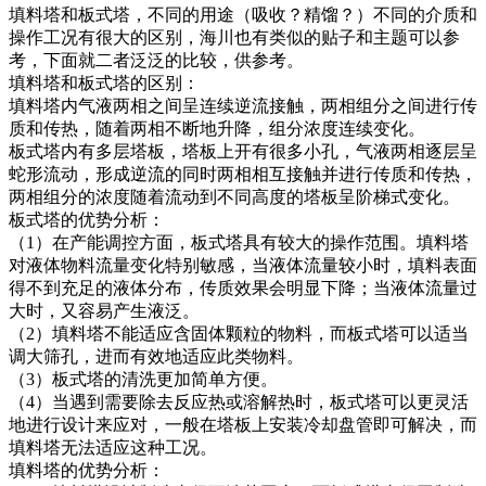
填料塔和板式塔，不同的用途（吸收？精馏？）不同的介质和
操作工况有很大的区别，海川也有类似的贴子和主题可以参
考，下面就二者泛泛的比较，供参考。
填料塔和板式塔的区别：
填料塔内气液两相之间呈连续逆流接触，两相组分之间进行传
质和传热，随着两相不断地升降，组分浓度连续变化。
板式塔内有多层塔板，塔板上开有很多小孔，气液两相逐层呈
蛇形流动，形成逆流的同时两相相互接触并进行传质和传热，
两相组分的浓度随着流动到不同高度的塔板呈阶梯式变化。
板式塔的优势分析：
（1）在产能调控方面，板式塔具有较大的操作范围。填料塔
对液体物料流量变化特别敏感，当液体流量较小时，填料表面
得不到充足的液体分布，传质效果会明显下降；当液体流量过
大时，又容易产生液泛。
（2）填料塔不能适应含固体颗粒的物料，而板式塔可以适当
调大筛孔，进而有效地适应此类物料。
（3）板式塔的清洗更加简单方便。
（4）当遇到需要除去反应热或溶解热时，板式塔可以更灵活
地进行设计来应对，一般在塔板上安装冷却盘管即可解决，而
填料塔无法适应这种工况。
填料塔的优势分析：