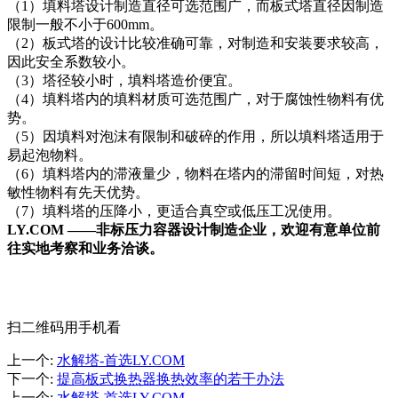
（1）填料塔设计制造直径可选范围广，而板式塔直径因制造
限制一般不小于600mm。
（2）板式塔的设计比较准确可靠，对制造和安装要求较高，
因此安全系数较小。
（3）塔径较小时，填料塔造价便宜。
（4）填料塔内的填料材质可选范围广，对于腐蚀性物料有优
势。
（5）因填料对泡沫有限制和破碎的作用，所以填料塔适用于
易起泡物料。
（6）填料塔内的滞液量少，物料在塔内的滞留时间短，对热
敏性物料有先天优势。
（7）填料塔的压降小，更适合真空或低压工况使用。
LY.COM ——非标压力容器设计制造企业，欢迎有意单位前
往实地考察和业务洽谈。
扫二维码用手机看
上一个
:
水解塔-首选LY.COM
下一个
:
提高板式换热器换热效率的若干办法
上一个
:
水解塔-首选LY.COM