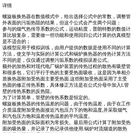
详情
螺旋板换热器在数值模式中，给出选择公式中的常数，调整管
外表面的污垢热阻的结果，但这个公式会产生两个问题：
参与的烟气热传导系数的公式，运动粘度，普朗特数的数值计
算比较复杂，需要做一些功能和使用回归公式计算的仿真模型
是不适合的；
该模型应用于模拟训练，由用户提供的数据是使用不同的计算
方法，使文学与实际的计算公式和锅炉换热器的传热计算方法
不同的是，仅仅通过调整污垢系数的模拟误差公式。
额外的加热和对现代电厂锅炉装置的传热过程的散热有吸壁管
和很多包，它们平行于热的主要受热面吸收，这是因为单相介
质换热器附加受热面主要受热面.这些附加受热面采用了主受
热面的修正传热系数，具体修正方法是在公式分母中加入L管
壁的传热系数的反热阻。
为了计算简单，管壁的传热系数是恒定的。
螺旋板换热器的传热温差的问题，由于传热温差，由于在工作
介质温度附加受热面接近汽包压力下的饱和温度,并采取烟气
和汽包压力饱和温差传热温差的平均温度。
附加受热面的实际面积为常损失。最后用公式计算了附加受热
面的吸热量，并记录了热记录供他使用.锅炉对流烟道的散热